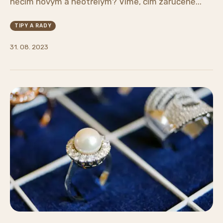
něčím novým a neotřelým? Víme, čím zaručeně...
TIPY A RADY
31. 08. 2023