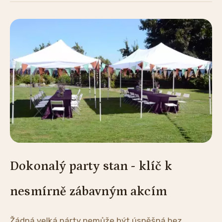
Dokonalý party stan - klíč k
nesmírně zábavným akcím
Žádná velká párty nemůže být úspěšná bez