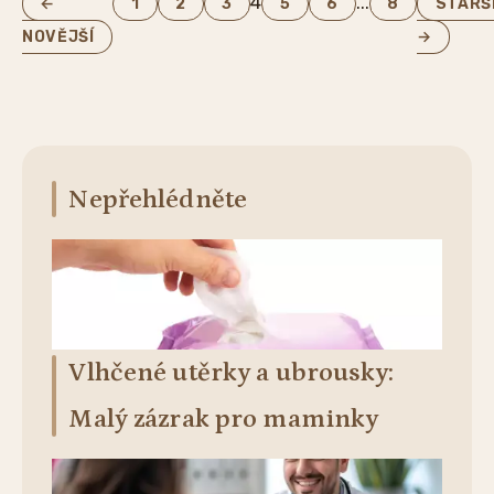
4
...
←
1
2
3
5
6
8
STARŠ
NOVĚJŠÍ
→
Nepřehlédněte
Vlhčené utěrky a ubrousky:
Malý zázrak pro maminky