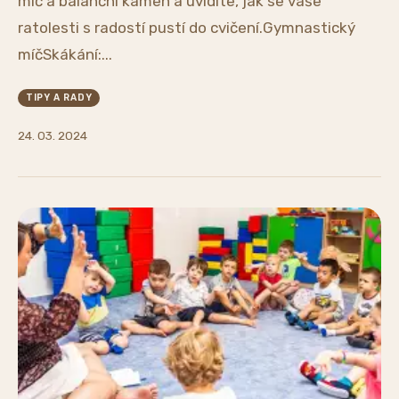
míč a balanční kámen a uvidíte, jak se vaše
ratolesti s radostí pustí do cvičení.Gymnastický
míčSkákání:...
TIPY A RADY
24. 03. 2024