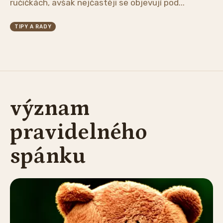
ručičkách, avšak nejčastěji se objevují pod...
TIPY A RADY
význam
pravidelného
spánku