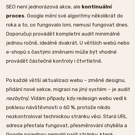
SEO není jednorázová akce, ale
kontinuální
proces
. Google mění své algoritmy několikrát do
roka a to, co fungovalo loni, nemusí fungovat dnes.
Doporučuji provádět kompletní audit minimálně
jednou ročně, ideálně dvakrát. U větších webů nebo
e-shopů s častými změnami může být vhodné
provádět částečné kontroly i čtvrtletně.
Po každé větší aktualizaci webu – změně designu,
přidání nové sekce, migraci na jiný systém – je audit
nezbytný
. Vídám případy, kdy redesign webu vedl k
poklesu návštěvnosti o 60 %, protože nikdo
nezkontroloval technickou stránku věci. Stará URL
adresa přestala fungovat, přesměrování chyběla a
Google najednou nemohl najít stránky, které