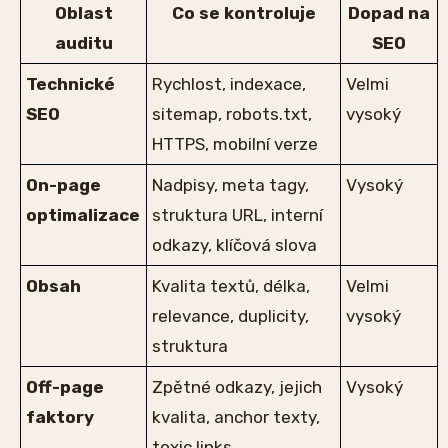
Oblast
Co se kontroluje
Dopad na
auditu
SEO
Technické
Rychlost, indexace,
Velmi
SEO
sitemap, robots.txt,
vysoký
HTTPS, mobilní verze
On-page
Nadpisy, meta tagy,
Vysoký
optimalizace
struktura URL, interní
odkazy, klíčová slova
Obsah
Kvalita textů, délka,
Velmi
relevance, duplicity,
vysoký
struktura
Off-page
Zpětné odkazy, jejich
Vysoký
faktory
kvalita, anchor texty,
toxic links