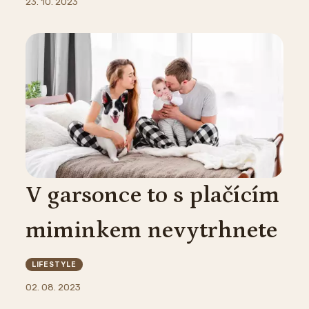
23. 10. 2023
V garsonce to s plačícím
miminkem nevytrhnete
LIFESTYLE
02. 08. 2023