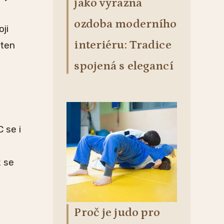
jako výrazná
ozdoba moderního
ji
interiéru: Tradice
 ten
spojená s elegancí
 se i
h
ž se
Proč je judo pro