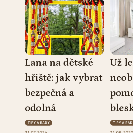
Lana na dětské
Už le
hřiště: jak vybrat
neob
bezpečná a
pomo
odolná
bles
TIPY A RADY
TIPY A RAD
31. 07. 2026
31. 08. 202