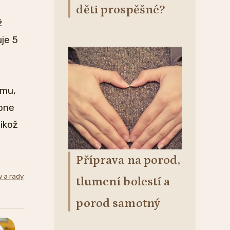
děti prospěšné?
ž
uje 5
ému,
hone
likož
Příprava na porod,
y a rady
tlumení bolestí a
porod samotný