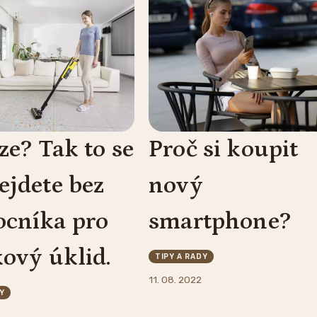
ze? Tak to se
Proč si koupit
ejdete bez
nový
cníka pro
smartphone?
kový úklid.
TIPY A RADY
11. 08. 2022
Y
0