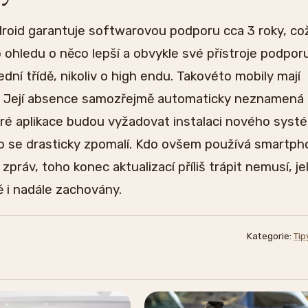
oid garantuje softwarovou podporu cca 3 roky, co
 ohledu o něco lepší a obvykle své přístroje podpor
ední třídě, nikoliv o high endu. Takovéto mobily mají
í. Její absence samozřejmě automaticky neznamená
ré aplikace budou vyžadovat instalaci nového syst
o se drasticky zpomalí. Kdo ovšem používá smartp
práv, toho konec aktualizací příliš trápit nemusí, je
 i nadále zachovány.
Kategorie:
Tip