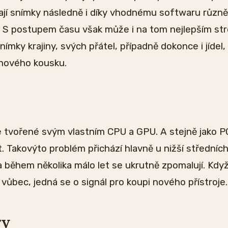
ají snímky následně i díky vhodnému softwaru různě
. S postupem času však může i na tom nejlepším stro
nímky krajiny, svých přátel, případně dokonce i jídel,
 nového kousku.
e tvořené svým vlastním CPU a GPU. A stejně jako PC
 Takovýto problém přichází hlavně u nižší středníc
 během několika málo let se ukrutně zpomalují. Kdy
í vůbec, jedná se o signál pro koupi nového přístroje.
ry